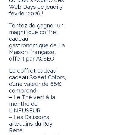
concours ACSEO des
Web Days ce jeudi 5
février 2026 !
Tentez de gagner un
magnifique coffret
cadeau
gastronomique de La
Maison Française,
offert par ACSEO.
Le coffret cadeau
cadeau Sweet Colors,
d’une valeur de 68€
comprend :
– Le Thé vert à la
menthe de
L’INFUSEUR
– Les Calissons
arlequins du Roy
René