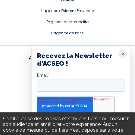
L'agence d'Aix-en-Provence
L'agence de Montpellier
L'agence de Paris
×
Recevez la Newsletter
ABONNEMENT NEWSLETTER
d'ACSEO !
Ce formulaire est fourni par
Hubspot. Pour l'afficher, vous
devez autoriser les cookies
Hubspot.
Autoriser les cookies Hubspot
Ce site utilise des cookies et services tiers pour mesurer
son audience et améliorer votre expérience. Aucun
cookie de mesure ou de tiers n'est déposé sans votre
© ACSEO 2026
Tous droits réservés