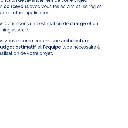
fonction de l’avancement de votre projet,
us
concevons
avec vous les écrans et les règles
votre future application.
s définissons une estimation de
charge
et un
nning associé.
us vous recommandons une
architecture
,
udget estimatif
et
l’équipe
type nécessaire à
réalisation de votre projet.