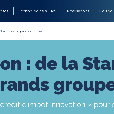
tises
Technologies & CMS
Réalisations
Équipe
a Startup aux grands groupes
on : de la St
rands group
crédit d’impôt innovation » pour c