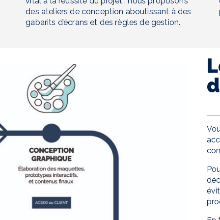
vital à la réussite du projet : nous proposons
des ateliers de conception aboutissant à des
gabarits d’écrans et des règles de gestion.
L
d
Vou
acc
com
Pou
déc
évit
pro