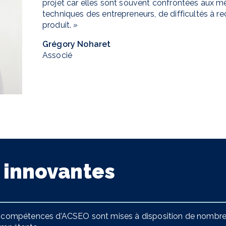
projet car elles sont souvent confrontées aux m
techniques des entrepreneurs, de difficultés à rec
produit.
»
Grégory Noharet
Associé
 innovantes
s compétences d’ACSEO sont mises à disposition de nombreux