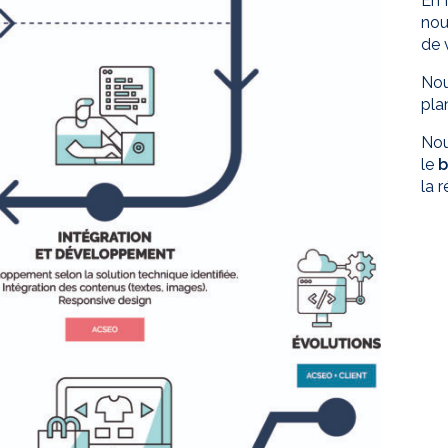
En 
no
de 
Nou
pla
No
le
b
la 