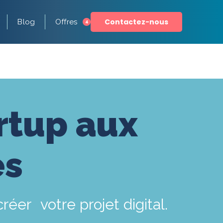
Contactez-nous
Blog
Offres
4
artup aux
es
réer votre projet digital.