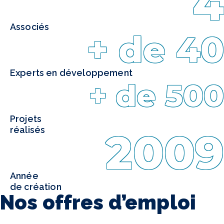
4
Associés
+ de 40
Experts en développement
+ de 500
Projets
réalisés
2009
Année
de création
Nos offres d’emploi