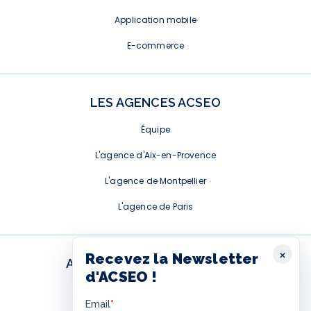
Application mobile
E-commerce
LES AGENCES ACSEO
Équipe
L'agence d'Aix-en-Provence
L'agence de Montpellier
L'agence de Paris
×
Recevez la Newsletter
ABONNEMENT NEWSLETTER
d'ACSEO !
Ce formulaire est fourni par
Hubspot. Pour l'afficher, vous