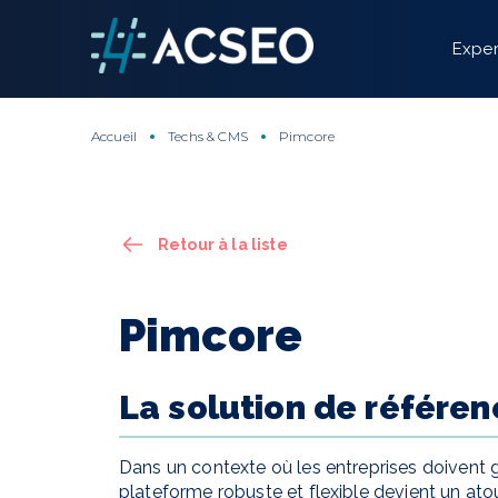
Panneau de gestion des cookies
Exper
Accueil
Techs & CMS
Pimcore
Retour à la liste
Pimcore
La solution de référen
Dans un contexte où les entreprises doivent g
plateforme robuste et flexible devient un ato