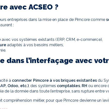
ore avec ACSEO ?
urs entreprises dans la mise en place de Pimcore comme
s
surent :
 avec vos systèmes existants (ERP, CRM, e-commerce),
ure
adaptés à vos besoins métiers,
rée.
e dans l’interfaçage avec vot
acité à
connecter Pimcore à vos briques existantes
du Sys
AP, Odoo, etc.)
, des systèmes
comptables
,
RH
ou encore d
ble de la donnée dans toute l’entreprise, sans rupture entre vo
t compréhension métier, pour que Pimcore devienne un levier