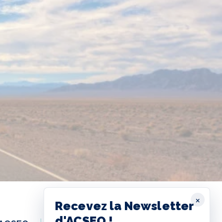
×
Recevez la Newsletter
d'ACSEO !