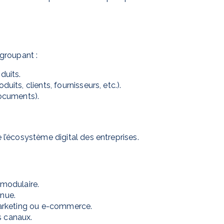
groupant :
duits.
its, clients, fournisseurs, etc.).
documents).
l’écosystème digital des entreprises.
 modulaire.
inue.
 marketing ou e-commerce.
s canaux.