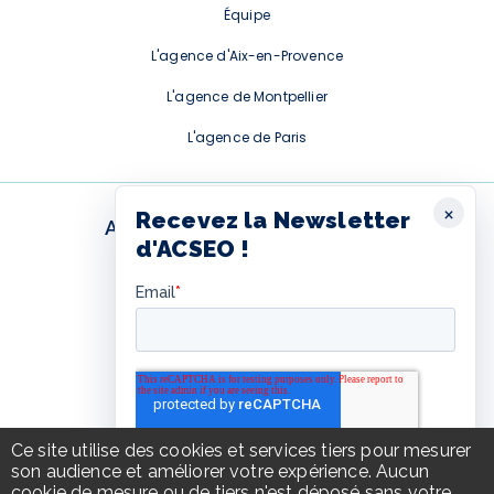
Équipe
L'agence d'Aix-en-Provence
L'agence de Montpellier
L'agence de Paris
×
Recevez la Newsletter
ABONNEMENT NEWSLETTER
d'ACSEO !
Ce formulaire est fourni par
Hubspot. Pour l'afficher, vous
devez autoriser les cookies
Hubspot.
Autoriser les cookies Hubspot
Ce site utilise des cookies et services tiers pour mesurer
son audience et améliorer votre expérience. Aucun
cookie de mesure ou de tiers n'est déposé sans votre