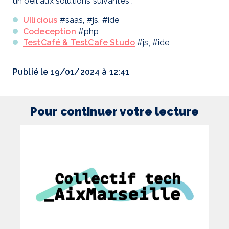
un oeil aux solutions suivantes :
UIlicious
#saas, #js, #ide
Codeception
#php
TestCafé & TestCafe Studo
#js, #ide
Publié le 19/01/2024 à 12:41
Pour continuer votre lecture