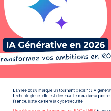
L’année 2025 marque un tournant décisif : l’IA générat
technologique, elle est devenue le
deuxième poste d
France
, juste derrière la cybersécurité.
Une étude récente menée par PAC et HPE
(novemb