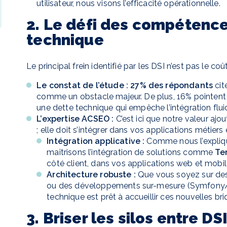
utilisateur, nous visons l’efficacité opérationnelle.
2. Le défi des compétences
technique
Le principal frein identifié par les DSI n’est pas le coû
Le constat de l’étude :
27% des répondants
cit
comme un obstacle majeur. De plus, 16% pointent du
une dette technique qui empêche l’intégration fluid
L’expertise ACSEO :
C’est ici que notre valeur ajo
; elle doit s’intégrer dans vos applications métiers 
Intégration applicative :
Comme nous l’expliqu
maîtrisons l’intégration de solutions comme
Te
côté client, dans vos applications web et mobil
Architecture robuste :
Que vous soyez sur des
ou des développements sur-mesure (Symfony/R
technique est prêt à accueillir ces nouvelles briq
3. Briser les silos entre DS