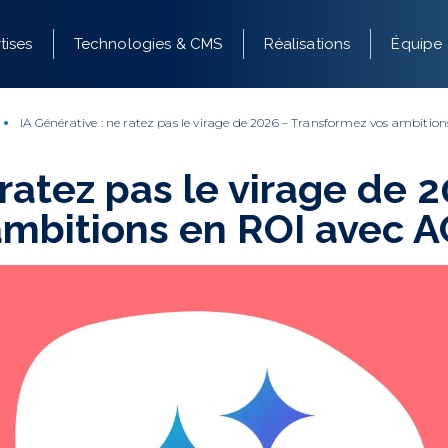
tises
Technologies & CMS
Réalisations
Équipe
IA Générative : ne ratez pas le virage de 2026 – Transformez vos ambiti
 ratez pas le virage de
ambitions en ROI avec 