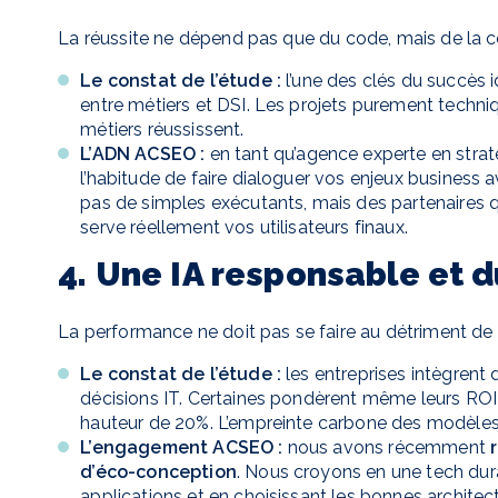
La réussite ne dépend pas que du code, mais de la c
Le constat de l’étude :
l’une des clés du succès id
entre métiers et DSI. Les projets purement techni
métiers réussissent.
L’ADN ACSEO :
en tant qu’agence experte en stra
l’habitude de faire dialoguer vos enjeux business
pas de simples exécutants, mais des partenaires qu
serve réellement vos utilisateurs finaux.
4. Une IA responsable et d
La performance ne doit pas se faire au détriment de 
Le constat de l’étude :
les entreprises intègrent 
décisions IT. Certaines pondèrent même leurs ROI
hauteur de 20%. L’empreinte carbone des modèles
L’engagement ACSEO :
nous avons récemment
d’éco-conception
. Nous croyons en une tech dur
applications et en choisissant les bonnes architec