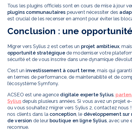
Tous les plugins officiels sont en cours de mise à jour ver
plugins communautaires
peuvent nécessiter des
adap
est crucial de les recenser en amont pour éviter les bloc
Conclusion : une opportunité 
Migrer vers Sylius 2 est certes un
projet ambitieux
, mais
opportunité stratégique
de moderniser votre plateform
sécurité et de vous inscrire dans une dynamique d’évolut
C’est un
investissement à court terme
, mais qui garant
en termes de performance, de maintenabilité et de comp
l’écosystème Symfony.
ACSEO est une agence
digitale experte Sylius
,
partena
Sylius
depuis plusieurs années. Si vous avez un projet
ou vous souhaitez migrer vers Sylius 2, contactez nou
nos clients dans la
conception
, le
développement
sur
de version
de leur
boutique en ligne Sylius
, avec une 
reconnue.