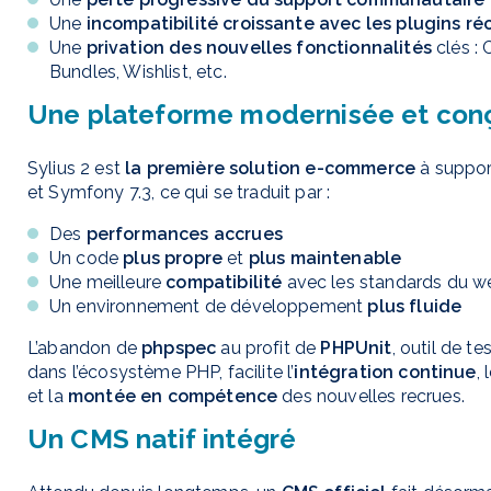
Une
incompatibilité croissante avec les plugins ré
Une
privation des nouvelles fonctionnalités
clés : 
Bundles, Wishlist, etc.
Une plateforme modernisée et conç
Sylius 2 est
la première solution e-commerce
à suppor
et Symfony 7.3, ce qui se traduit par :
Des
performances
accrues
Un code
plus propre
et
plus
maintenable
Une meilleure
compatibilité
avec les standards du w
Un environnement de développement
plus fluide
L’abandon de
phpspec
au profit de
PHPUnit
, outil de t
dans l’écosystème PHP, facilite l’
intégration continue
, 
et la
montée en compétence
des nouvelles recrues.
Un CMS natif intégré