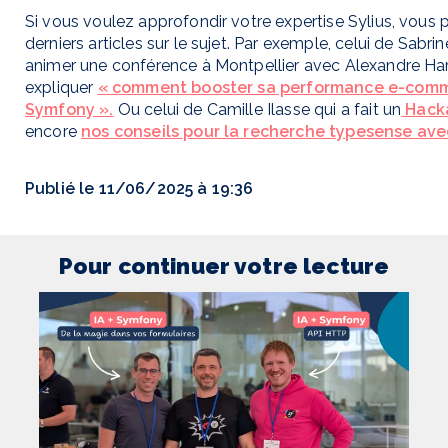
Si vous voulez approfondir votre expertise Sylius, vous
derniers articles sur le sujet. Par exemple, celui de Sabrin
animer une conférence à Montpellier avec Alexandre Ha
expliquer
« comment booster sa performance e-comme
Symfony ».
Ou celui de Camille Ilasse qui a fait un
Hacka
encore
nos conseils pour la recherche typesense avec
Publié le 11/06/2025 à 19:36
Pour continuer votre lecture