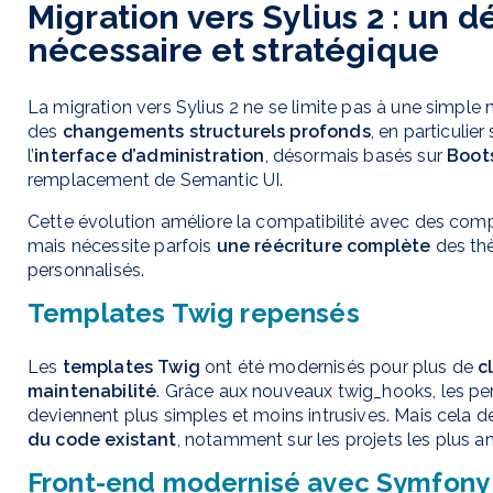
Migration vers Sylius 2 : un dé
nécessaire et stratégique
La migration vers Sylius 2 ne se limite pas à une simple m
des
changements structurels profonds
, en particulier
l’
interface d’administration
, désormais basés sur
Boot
remplacement de Semantic UI.
Cette évolution améliore la compatibilité avec des co
mais nécessite parfois
une réécriture complète
des th
personnalisés.
Templates Twig repensés
Les
templates Twig
ont été modernisés pour plus de
c
maintenabilité
. Grâce aux nouveaux twig_hooks, les pe
deviennent plus simples et moins intrusives. Mais cela
du code existant
, notamment sur les projets les plus an
Front-end modernisé avec Symfony