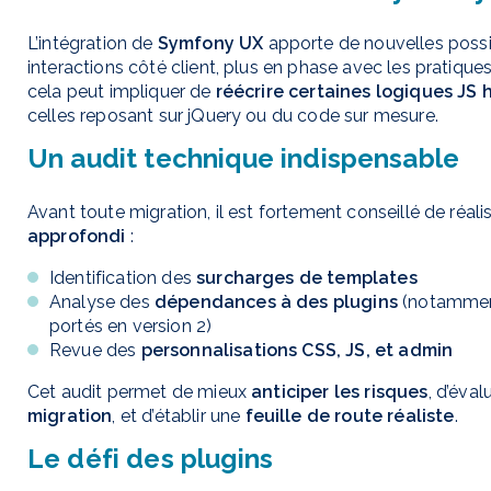
L’intégration de
Symfony UX
apporte de nouvelles possib
interactions côté client, plus en phase avec les pratiq
cela peut impliquer de
réécrire certaines logiques JS 
celles reposant sur jQuery ou du code sur mesure.
Un audit technique indispensable
Avant toute migration, il est fortement conseillé de réali
approfondi
:
Identification des
surcharges de templates
Analyse des
dépendances à des plugins
(notammen
portés en version 2)
Revue des
personnalisations CSS, JS, et admin
Cet audit permet de mieux
anticiper les risques
, d’évalu
migration
, et d’établir une
feuille de route réaliste
.
Le défi des plugins