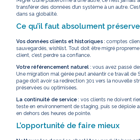
Migrer d’une plateforme à une autre, ce n’est jamais a
transférer des données d’un système à un autre. C’e
dans sa globalité.
Ce qu’il faut absolument préserve
Vos données clients et historiques
: comptes clie
sauvegardés, wishlist. Tout doit être migré propreme
client, c’est perdre sa confiance.
Votre référencement naturel
: vous avez passé des
Une migration mal gérée peut anéantir ce travail de
page doit avoir sa redirection 301 vers la nouvelle 
préservées ou optimisées.
La continuité de service
: vos clients ne doivent ri
teste en environnement de staging, puis se déploie 
en dehors des heures de pointe.
L’opportunité de faire mieux