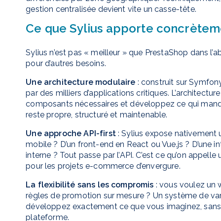
gestion centralisée devient vite un casse-tête.
Ce que Sylius apporte concrètem
Sylius n’est pas « meilleur » que PrestaShop dans l’ab
pour d’autres besoins.
Une architecture modulaire
: construit sur Symfony
par des milliers d’applications critiques. L’architectu
composants nécessaires et développez ce qui manqu
reste propre, structuré et maintenable.
Une approche API-first
: Sylius expose nativement 
mobile ? D’un front-end en React ou Vue.js ? D’une i
interne ? Tout passe par l’API. C’est ce qu’on appell
pour les projets e-commerce d’envergure.
La flexibilité sans les compromis
: vous voulez un
règles de promotion sur mesure ? Un système de var
développez exactement ce que vous imaginez, sans v
plateforme.