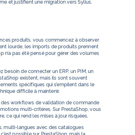
rme et justifient une migration vers Sylius.
rences produits, vous commencez à observer
ient lourde, les imports de produits prennent
op n’a pas été pensé pour gérer des volumes
z besoin de connecter un ERP, un PIM, un
taShop existent, mais ils sont souvent
ements spécifiques qui s’empilent dans le
ique difficile à maintenir.
z des workflows de validation de commande
omotions multi-critères. Sur PrestaShop, vous
e, ce qui rend les mises à jour risquées.
es, multi-langues avec des catalogues
c’est possible sur PrestaShop, mais la