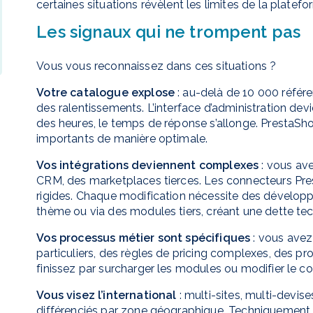
certaines situations révèlent les limites de la platefo
Les signaux qui ne trompent pas
Vous vous reconnaissez dans ces situations ?
Votre catalogue explose
: au-delà de 10 000 réfé
des ralentissements. L’interface d’administration dev
des heures, le temps de réponse s’allonge. PrestaSh
importants de manière optimale.
Vos intégrations deviennent complexes
: vous ave
CRM, des marketplaces tierces. Les connecteurs Pres
rigides. Chaque modification nécessite des développ
thème ou via des modules tiers, créant une dette techn
Vos processus métier sont spécifiques
: vous ave
particuliers, des règles de pricing complexes, des pr
finissez par surcharger les modules ou modifier le cor
Vous visez l’international
: multi-sites, multi-devis
différenciés par zone géographique. Techniquement, 