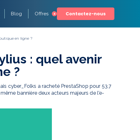
Contactez-nous
Blog
Offres
4
outique en ligne ?
lius : quel avenir
ne ?
ais cyber_Folks a racheté PrestaShop pour 53,7
une même bannière deux acteurs majeurs de l'e-