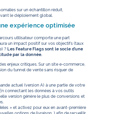
omalies sur un échantillon réduit,
 avant le déploiement global.
 une expérience optimisée
arcours utilisateur comporte une part
ra un impact positif sur vos objectifs (taux
e) ?
Les Feature Flags sont le socle d’une
titude par la donnée.
es enjeux critiques. Sur un site e-commerce,
sion du tunnel de vente sans risquer de
de actuel (version A) à une partie de votre
e. En connectant les données à vos outils
lle version génère le plus de conversions et
s.
èles » et activez pour eux en avant-première
elles options de livraison…) afin de recueillir