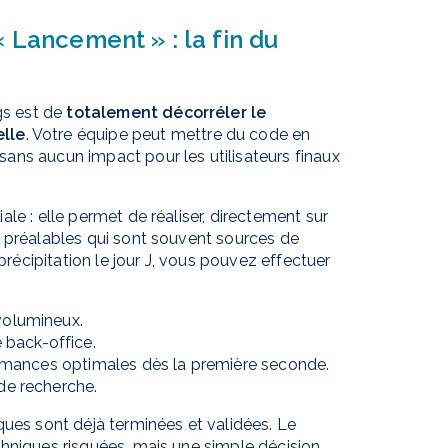
 Lancement » : la fin du
gs est de
totalement décorréler le
elle
. Votre équipe peut mettre du code en
ans aucun impact pour les utilisateurs finaux
le : elle permet de réaliser, directement sur
s préalables qui sont souvent sources de
précipitation le jour J, vous pouvez effectuer
olumineux.
 back-office.
rmances optimales dès la première seconde.
de recherche.
ques sont déjà terminées et validées. Le
chniques risquées, mais une simple décision