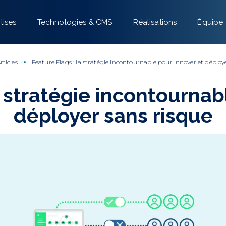
tises
Technologies & CMS
Réalisations
Équipe
rticles
Feature Flags : la stratégie incontournable pour innover et déploy
a stratégie incontournab
déployer sans risque