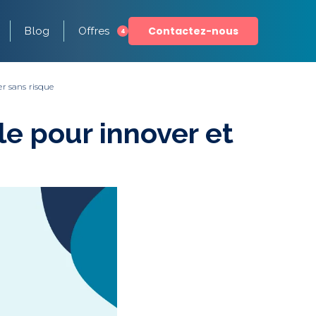
Contactez-nous
Blog
Offres
4
er sans risque
le pour innover et