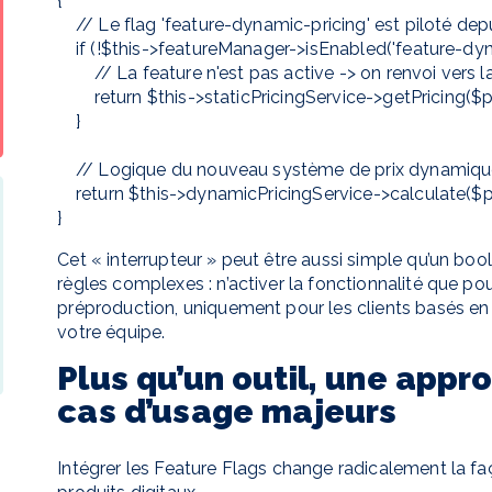
{

    // Le flag 'feature-dynamic-pricing' est piloté depuis une plateforme externe

    if (!$this->featureManager->isEnabled('feature-dynamic-pricing')) {

        // La feature n'est pas active -> on renvoi vers la fonction legacy

        return $this->staticPricingService->getPricing($product);

    }

    // Logique du nouveau système de prix dynamique

    return $this->dynamicPricingService->calculate($product);

Cet « interrupteur » peut être aussi simple qu’un bo
règles complexes : n’activer la fonctionnalité que po
préproduction, uniquement pour les clients basés e
votre équipe.
Plus qu’un outil, une appr
cas d’usage majeurs
Intégrer les Feature Flags change radicalement la fa